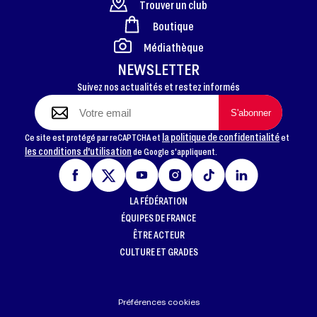
Trouver un club
Boutique
FOOTER
Médiathèque
NEWSLETTER
Suivez nos actualités et restez informés
la politique de confidentialité
Ce site est protégé par reCAPTCHA et
et
les conditions d'utilisation
de Google s'appliquent.
LA FÉDÉRATION
ÉQUIPES DE FRANCE
ÊTRE ACTEUR
CULTURE ET GRADES
Préférences cookies