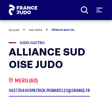
Panneau de gestion des cookies
Les clubs
Alliance sud oise judo
Accueil
JUDO JUJITSU
ALLIANCE SUD
OISE JUDO
MERU (60)
0627394409
PATRICK.PIGNARD123@ORANGE.FR