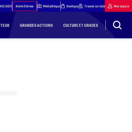
NCE JUDO
Alerte Dérives
Médiathèque
Boutique
Trouver un club
Mon espace
CTEUR
GRANDES ACTIONS
CULTURE ET GRADES