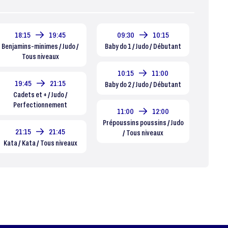
18:15
19:45
09:30
10:15
Benjamins-minimes / Judo /
Baby do 1 / Judo / Débutant
Tous niveaux
10:15
11:00
19:45
21:15
Baby do 2 / Judo / Débutant
Cadets et + / Judo /
Perfectionnement
11:00
12:00
Prépoussins poussins / Judo
21:15
21:45
/ Tous niveaux
Kata / Kata / Tous niveaux