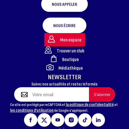
NOUS APPELER
NOUS ÉCRIRE
Mon espace
Trouver un club
Boutique
FOOTER
Médiathèque
NEWSLETTER
Suivez nos actualités et restez informés
la politique de confidentialité
Ce site est protégé par reCAPTCHA et
et
les conditions d'utilisation
de Google s'appliquent.