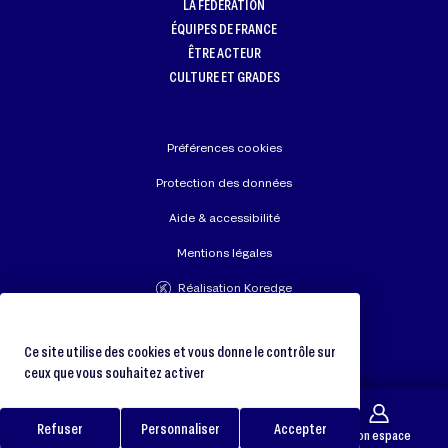
LA FÉDÉRATION
ÉQUIPES DE FRANCE
ÊTRE ACTEUR
CULTURE ET GRADES
Préférences cookies
Protection des données
Aide & accessibilité
Mentions légales
Réalisation Koredge
Union Européenne de Judo
Fédération Internationale de Judo
Ce site utilise des cookies et vous donne le contrôle sur
ceux que vous souhaitez activer
Refuser
Personnaliser
Accepter
Galerie
Trouver un club
Boutique
Mon espace