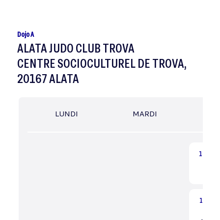
Dojo A
ALATA JUDO CLUB TROVA
CENTRE SOCIOCULTUREL DE TROVA,
20167 ALATA
LUNDI
MARDI
MER
16:45
Eveil
Dé
17:30
Pré-