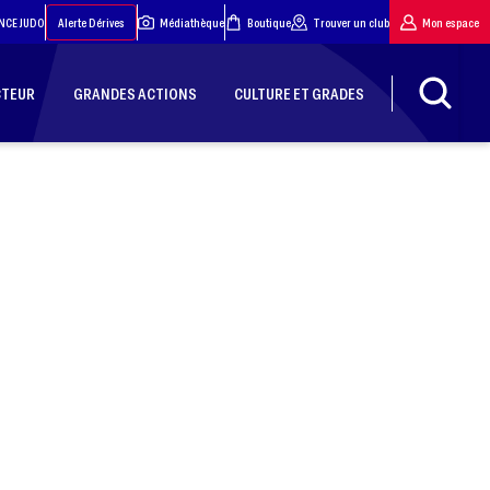
NCE JUDO
Alerte Dérives
Médiathèque
Boutique
Trouver un club
Mon espace
CTEUR
GRANDES ACTIONS
CULTURE ET GRADES