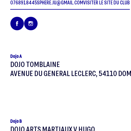
0768918445
SPHERE.JU@GMAIL.COM
VISITER LE SITE DU CLUB
Dojo A
DOJO TOMBLAINE
AVENUE DU GENERAL LECLERC, 54110 DO
Dojo B
DOJO ARTS MARTIAUX V HUGO