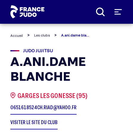
Panneau de gestion des cookies
Les clubs
A.ani.dame blanche
Accueil
JUDO JUJITSU
A.ANI.DAME
BLANCHE
GARGES LES GONESSE (95)
0651618524
CH.RIAD@YAHOO.FR
VISITER LE SITE DU CLUB