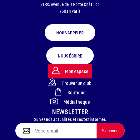
21-25 Avenue de la Porte Châtillon
75014 Paris
NOUS APPELER
NOUS ÉCRIRE
Mon espace
Trouver un club
Boutique
FOOTER
Médiathèque
NEWSLETTER
Suivez nos actualités et restez informés