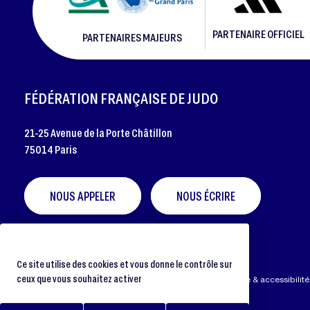
PARTENAIRE OFFICIEL
PARTENAIRES MAJEURS
FOOTER
FÉDÉRATION FRANÇAISE DE JUDO
21-25 Avenue de la Porte Châtillon
75014 Paris
NOUS APPELER
NOUS ÉCRIRE
Ce site utilise des cookies et vous donne le contrôle sur
ceux que vous souhaitez activer
Préférences cookies
Protection des données
Aide & accessibilité