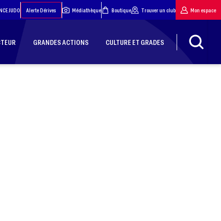
NCE JUDO
Alerte Dérives
Médiathèque
Boutique
Trouver un club
Mon espace
CTEUR
GRANDES ACTIONS
CULTURE ET GRADES