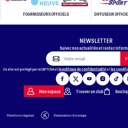
FOURNISSEURS OFFICIELS
DIFFUSEUR OFFICIE
NEWSLETTER
Suivez nos actualités et restez infor
la politique de confidentialité
les conditi
Ce site est protégé par reCAPTCHA et
et
Mon espace
Trouver un club
Boutiq
Mentions légales
Réalisation Koredge