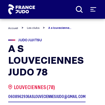
Panneau de gestion des cookies
Les clubs
A s louveciennes judo 78
Accueil
JUDO JUJITSU
A S
LOUVECIENNES
JUDO 78
LOUVECIENNES (78)
0608962936
ASLOUVECIENNESJUDO@GMAIL.COM