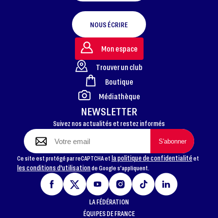
NOUS ÉCRIRE
Mon espace
Trouver un club
Boutique
FOOTER
Médiathèque
NEWSLETTER
Suivez nos actualités et restez informés
la politique de confidentialité
Ce site est protégé par reCAPTCHA et
et
les conditions d'utilisation
de Google s'appliquent.
LA FÉDÉRATION
ÉQUIPES DE FRANCE