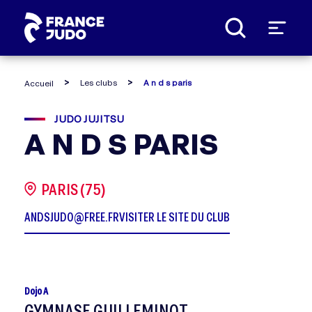
Panneau de gestion des cookies
Les clubs
A n d s paris
Accueil
JUDO JUJITSU
A N D S PARIS
PARIS (75)
ANDSJUDO@FREE.FR
VISITER LE SITE DU CLUB
Dojo A
GYMNASE GUILLEMINOT