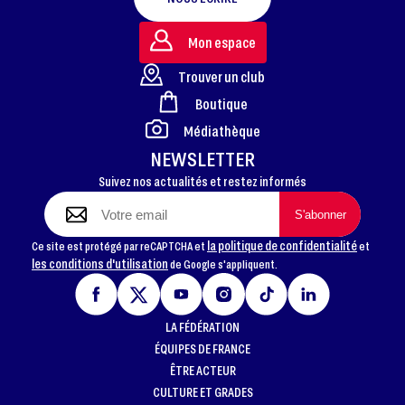
Mon espace
Trouver un club
Boutique
FOOTER
Médiathèque
NEWSLETTER
Suivez nos actualités et restez informés
la politique de confidentialité
Ce site est protégé par reCAPTCHA et
et
les conditions d'utilisation
de Google s'appliquent.
LA FÉDÉRATION
ÉQUIPES DE FRANCE
ÊTRE ACTEUR
CULTURE ET GRADES