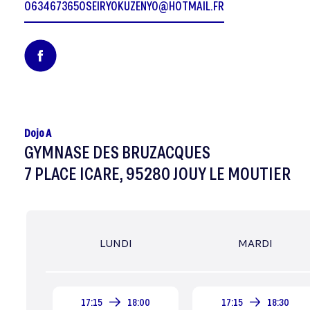
0634673650
SEIRYOKUZENYO@HOTMAIL.FR
Dojo A
GYMNASE DES BRUZACQUES
7 PLACE ICARE, 95280 JOUY LE MOUTIER
LUNDI
MARDI
17:15
18:00
17:15
18:30