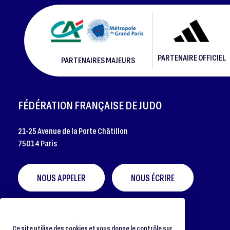
PARTENAIRE OFFICIEL
PARTENAIRES MAJEURS
FOOTER
FÉDÉRATION FRANÇAISE DE JUDO
21-25 Avenue de la Porte Châtillon
75014 Paris
NOUS APPELER
NOUS ÉCRIRE
Ce site utilise des cookies et vous donne le contrôle sur