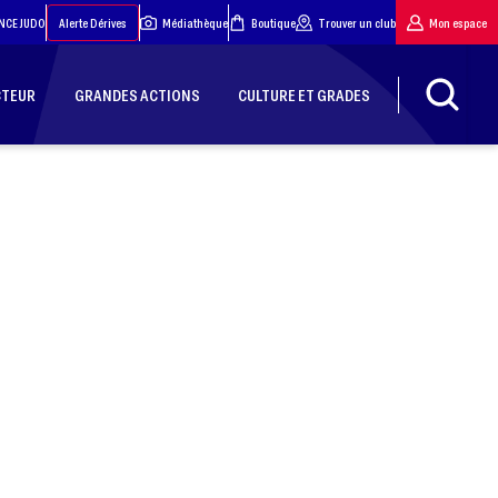
NCE JUDO
Alerte Dérives
Médiathèque
Boutique
Trouver un club
Mon espace
CTEUR
GRANDES ACTIONS
CULTURE ET GRADES