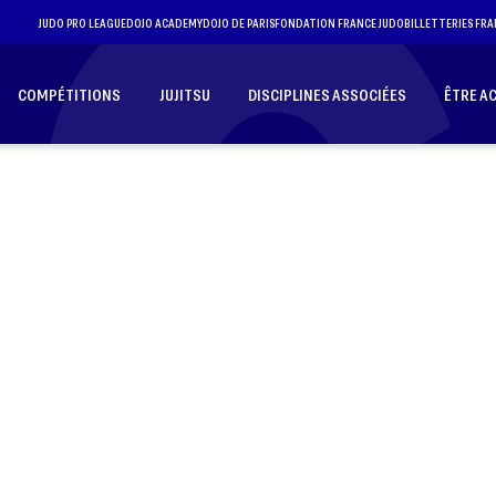
JUDO PRO LEAGUE
DOJO ACADEMY
DOJO DE PARIS
FONDATION FRANCE JUDO
BILLETTERIES FRA
COMPÉTITIONS
JUJITSU
DISCIPLINES ASSOCIÉES
ÊTRE A