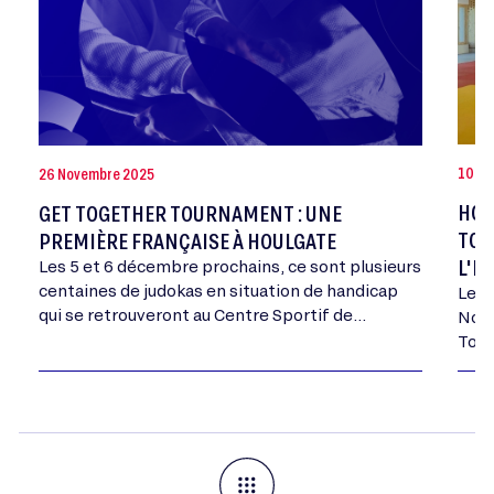
10 Oc
26 Novembre 2025
HOU
GET TOGETHER TOURNAMENT : UNE
TOU
PREMIÈRE FRANÇAISE À HOULGATE
L'H
Les 5 et 6 décembre prochains, ce sont plusieurs
centaines de judokas en situation de handicap
Les 
qui se retrouveront au Centre Sportif de
Norm
Normandie d’Houlgate (Calvados) pour ce
Toge
rendez-vous européen…
Euro
ave