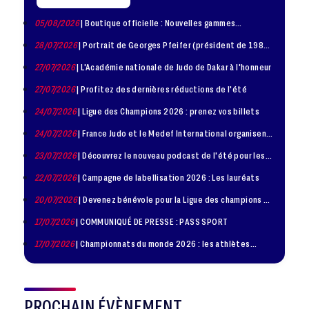
05/08/2026
| Boutique officielle : Nouvelles gammes
disponible !
28/07/2026
| Portrait de Georges Pfeifer (président de 1981
– 1986)
27/07/2026
| L'Académie nationale de Judo de Dakar à l'honneur
27/07/2026
| Profitez des dernières réductions de l'été
24/07/2026
| Ligue des Champions 2026 : prenez vos billets
24/07/2026
| France Judo et le Medef International organisent
la troisième édition de la Journée de la Diplomatie Sportive
23/07/2026
| Découvrez le nouveau podcast de l'été pour les
jeunes judokas
22/07/2026
| Campagne de labellisation 2026 : Les lauréats
20/07/2026
| Devenez bénévole pour la Ligue des champions de
judo à Paris le 24 octobre !
17/07/2026
| COMMUNIQUÉ DE PRESSE : PASS SPORT
17/07/2026
| Championnats du monde 2026 : les athlètes
sélectionnés
PROCHAIN ÉVÈNEMENT