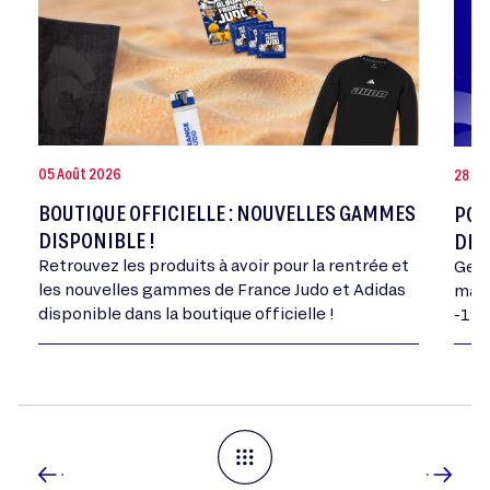
05 Août 2026
28 Jui
BOUTIQUE OFFICIELLE : NOUVELLES GAMMES
POR
DISPONIBLE !
DE 
Retrouvez les produits à avoir pour la rentrée et
Geor
les nouvelles gammes de France Judo et Adidas
mand
disponible dans la boutique officielle !
-198