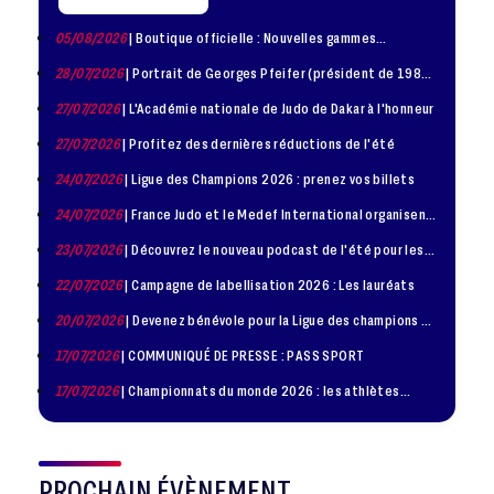
05/08/2026
| Boutique officielle : Nouvelles gammes
disponible !
28/07/2026
| Portrait de Georges Pfeifer (président de 1981
– 1986)
27/07/2026
| L'Académie nationale de Judo de Dakar à l'honneur
27/07/2026
| Profitez des dernières réductions de l'été
24/07/2026
| Ligue des Champions 2026 : prenez vos billets
24/07/2026
| France Judo et le Medef International organisent
la troisième édition de la Journée de la Diplomatie Sportive
23/07/2026
| Découvrez le nouveau podcast de l'été pour les
jeunes judokas
22/07/2026
| Campagne de labellisation 2026 : Les lauréats
20/07/2026
| Devenez bénévole pour la Ligue des champions de
judo à Paris le 24 octobre !
17/07/2026
| COMMUNIQUÉ DE PRESSE : PASS SPORT
17/07/2026
| Championnats du monde 2026 : les athlètes
sélectionnés
PROCHAIN ÉVÈNEMENT