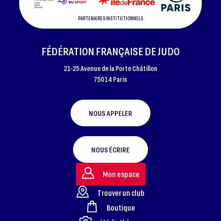
PARTENAIRES INSTITUTIONNELS
FÉDÉRATION FRANÇAISE DE JUDO
21-25 Avenue de la Porte Châtillon
75014 Paris
NOUS APPELER
NOUS ÉCRIRE
Mon espace
Trouver un club
Boutique
FOOTER