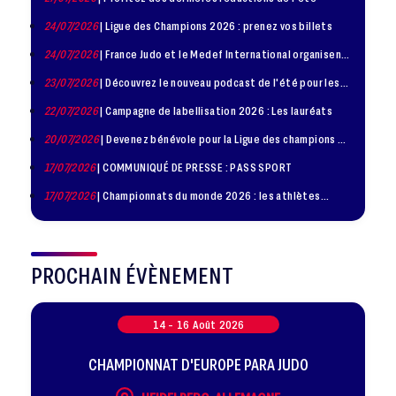
24/07/2026
| Ligue des Champions 2026 : prenez vos billets
24/07/2026
| France Judo et le Medef International organisent
la troisième édition de la Journée de la Diplomatie Sportive
23/07/2026
| Découvrez le nouveau podcast de l'été pour les
jeunes judokas
22/07/2026
| Campagne de labellisation 2026 : Les lauréats
20/07/2026
| Devenez bénévole pour la Ligue des champions de
judo à Paris le 24 octobre !
17/07/2026
| COMMUNIQUÉ DE PRESSE : PASS SPORT
17/07/2026
| Championnats du monde 2026 : les athlètes
sélectionnés
PROCHAIN ÉVÈNEMENT
14 -
16
Août
2026
CHAMPIONNAT D'EUROPE PARA JUDO