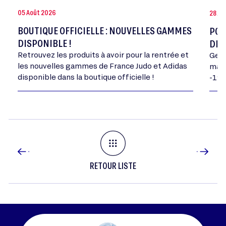
05 Août 2026
28 Jui
BOUTIQUE OFFICIELLE : NOUVELLES GAMMES
POR
DISPONIBLE !
DE 
Retrouvez les produits à avoir pour la rentrée et
Geor
les nouvelles gammes de France Judo et Adidas
mand
disponible dans la boutique officielle !
-198
RETOUR LISTE