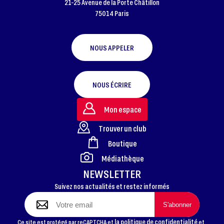
21-25 Avenue de la Porte Châtillon
75014 Paris
NOUS APPELER
NOUS ÉCRIRE
Mon espace
Trouver un club
Boutique
FOOTER
Médiathèque
NEWSLETTER
Suivez nos actualités et restez informés
la politique de confidentialité
Ce site est protégé par reCAPTCHA et
et