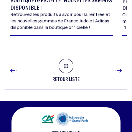
POR
DISPONIBLE !
DE 
Retrouvez les produits à avoir pour la rentrée et
Geor
les nouvelles gammes de France Judo et Adidas
mand
disponible dans la boutique officielle !
-198
RETOUR LISTE
PARTENAIRES MAJEURS