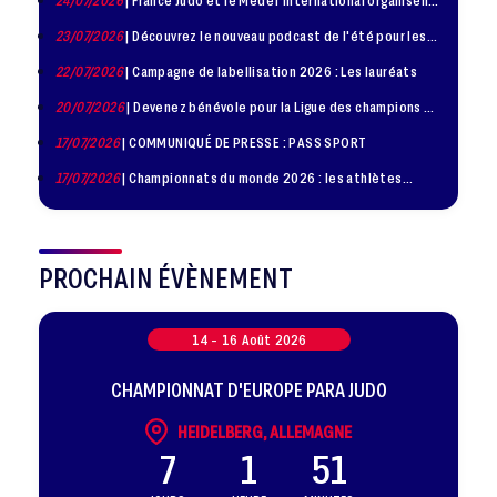
24/07/2026
| France Judo et le Medef International organisent
la troisième édition de la Journée de la Diplomatie Sportive
23/07/2026
| Découvrez le nouveau podcast de l'été pour les
jeunes judokas
22/07/2026
| Campagne de labellisation 2026 : Les lauréats
20/07/2026
| Devenez bénévole pour la Ligue des champions de
judo à Paris le 24 octobre !
17/07/2026
| COMMUNIQUÉ DE PRESSE : PASS SPORT
17/07/2026
| Championnats du monde 2026 : les athlètes
sélectionnés
PROCHAIN ÉVÈNEMENT
14 -
16
Août
2026
CHAMPIONNAT D'EUROPE PARA JUDO
HEIDELBERG, ALLEMAGNE
7
1
51