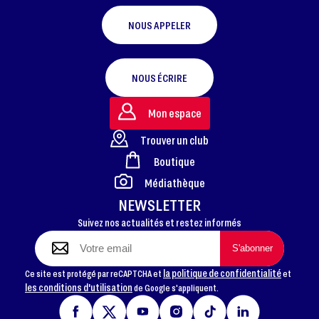
NOUS APPELER
NOUS ÉCRIRE
Mon espace
Trouver un club
Boutique
FOOTER
Médiathèque
NEWSLETTER
Suivez nos actualités et restez informés
la politique de confidentialité
Ce site est protégé par reCAPTCHA et
et
les conditions d'utilisation
de Google s'appliquent.