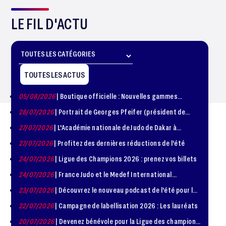
LE FIL D'ACTU
TOUTES LES ACTUS
05/08/2026
| Boutique officielle : Nouvelles gammes
disponible !
28/07/2026
| Portrait de Georges Pfeifer (président de
1981 – 1986)
27/07/2026
| L'Académie nationale de Judo de Dakar à
l'honneur
27/07/2026
| Profitez des dernières réductions de l'été
24/07/2026
| Ligue des Champions 2026 : prenez vos billets
24/07/2026
| France Judo et le Medef International
organisent la troisième édition de la Journée de la
23/07/2026
| Découvrez le nouveau podcast de l'été pour les
Diplomatie Sportive
jeunes judokas
22/07/2026
| Campagne de labellisation 2026 : Les lauréats
20/07/2026
| Devenez bénévole pour la Ligue des champions