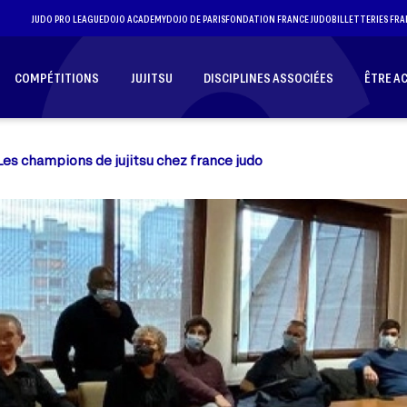
JUDO PRO LEAGUE
DOJO ACADEMY
DOJO DE PARIS
FONDATION FRANCE JUDO
BILLETTERIES FRA
COMPÉTITIONS
JUJITSU
DISCIPLINES ASSOCIÉES
ÊTRE A
Les champions de jujitsu chez france judo