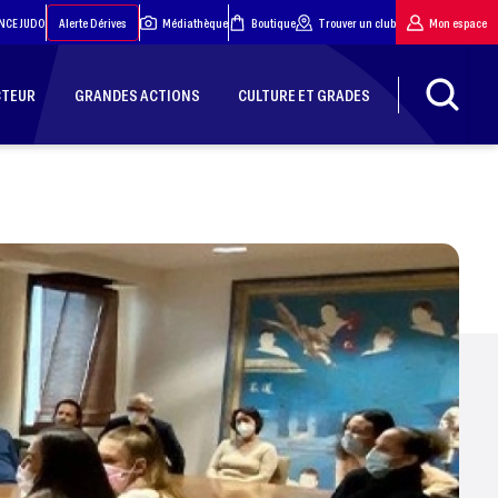
NCE JUDO
Alerte Dérives
Médiathèque
Boutique
Trouver un club
Mon espace
CTEUR
GRANDES ACTIONS
CULTURE ET GRADES