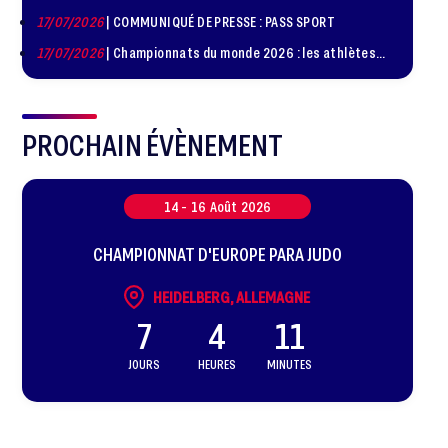
de judo à Paris le 24 octobre !
17/07/2026
| COMMUNIQUÉ DE PRESSE : PASS SPORT
17/07/2026
| Championnats du monde 2026 : les athlètes
sélectionnés
PROCHAIN ÉVÈNEMENT
14 -
16
Août
2026
CHAMPIONNAT D'EUROPE PARA JUDO
HEIDELBERG, ALLEMAGNE
7
4
11
JOURS
HEURES
MINUTES