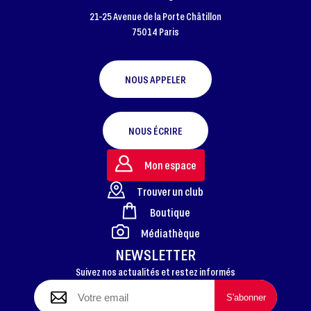
21-25 Avenue de la Porte Châtillon
75014 Paris
NOUS APPELER
NOUS ÉCRIRE
Mon espace
Trouver un club
Boutique
FOOTER
Médiathèque
NEWSLETTER
Suivez nos actualités et restez informés