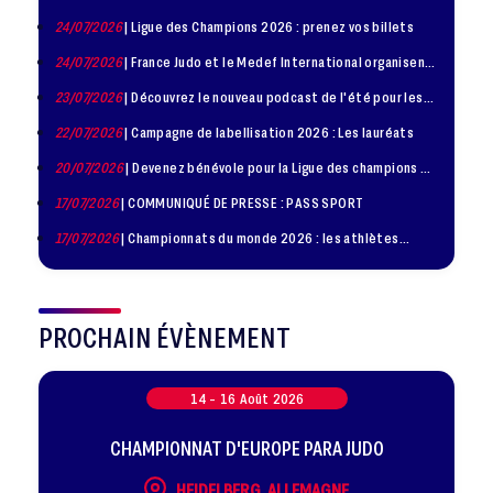
24/07/2026
| Ligue des Champions 2026 : prenez vos billets
24/07/2026
| France Judo et le Medef International organisent
la troisième édition de la Journée de la Diplomatie Sportive
23/07/2026
| Découvrez le nouveau podcast de l'été pour les
jeunes judokas
22/07/2026
| Campagne de labellisation 2026 : Les lauréats
20/07/2026
| Devenez bénévole pour la Ligue des champions de
judo à Paris le 24 octobre !
17/07/2026
| COMMUNIQUÉ DE PRESSE : PASS SPORT
17/07/2026
| Championnats du monde 2026 : les athlètes
sélectionnés
PROCHAIN ÉVÈNEMENT
14 -
16
Août
2026
CHAMPIONNAT D'EUROPE PARA JUDO
HEIDELBERG, ALLEMAGNE