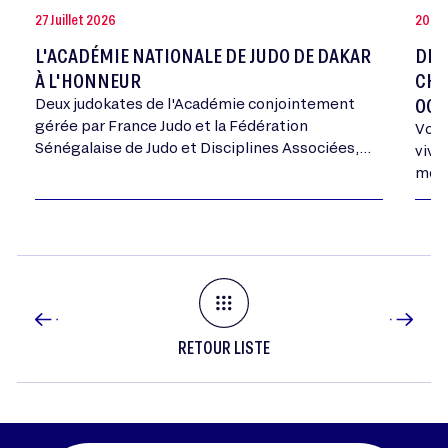
27 Juillet 2026
20 Jui
L'ACADÉMIE NATIONALE DE JUDO DE DAKAR
DEV
À L'HONNEUR
CHA
OCT
Deux judokates de l'Académie conjointement
gérée par France Judo et la Fédération
Vous
Sénégalaise de Judo et Disciplines Associées,
vivr
ont été médaillées aux Championnats d'Afrique
mome
Cadets ce week-end, une première pour…
RETOUR LISTE