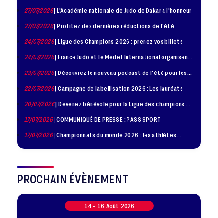
– 1986)
27/07/2026
| L'Académie nationale de Judo de Dakar à l'honneur
27/07/2026
| Profitez des dernières réductions de l'été
24/07/2026
| Ligue des Champions 2026 : prenez vos billets
24/07/2026
| France Judo et le Medef International organisent
la troisième édition de la Journée de la Diplomatie Sportive
23/07/2026
| Découvrez le nouveau podcast de l'été pour les
jeunes judokas
22/07/2026
| Campagne de labellisation 2026 : Les lauréats
20/07/2026
| Devenez bénévole pour la Ligue des champions de
judo à Paris le 24 octobre !
17/07/2026
| COMMUNIQUÉ DE PRESSE : PASS SPORT
17/07/2026
| Championnats du monde 2026 : les athlètes
sélectionnés
PROCHAIN ÉVÈNEMENT
14 -
16
Août
2026