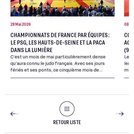
28 Mai 2026
08 Ma
CHAMPIONNATS DE FRANCE PAR ÉQUIPES :
COU
LE PSG, LES HAUTS-DE-SEINE ET LA PACA
AGR
DANS LA LUMIÈRE
(9-1
C’est un mois de mai particulièrement dense
Le C
qu’aura connu le judo français. Avec ses jours
les 
fériés et ses ponts, ce cinquième mois de
mini
l’année aura vu se dérouler tous les…
dépa
dans
RETOUR LISTE