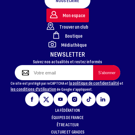
NOUS ÉCRIRE
Mon espace
Trouver un club
Boutique
FOOTER
Médiathèque
NEWSLETTER
Suivez nos actualités et restez informés
la politique de confidentialité
Ce site est protégé par reCAPTCHA et
et
les conditions d'utilisation
de Google s'appliquent.
LA FÉDÉRATION
ÉQUIPES DE FRANCE
ÊTRE ACTEUR
CULTURE ET GRADES