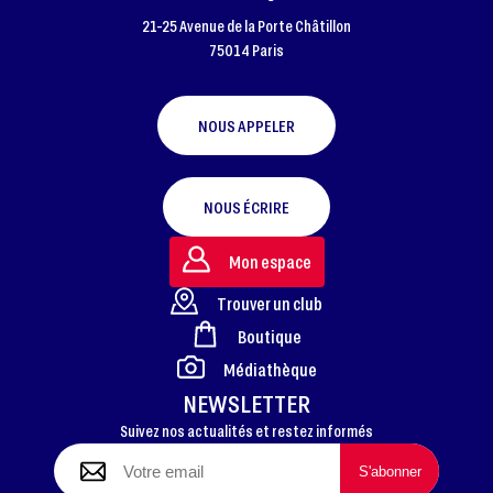
21-25 Avenue de la Porte Châtillon
75014 Paris
NOUS APPELER
NOUS ÉCRIRE
Mon espace
Trouver un club
Boutique
FOOTER
Médiathèque
NEWSLETTER
Suivez nos actualités et restez informés