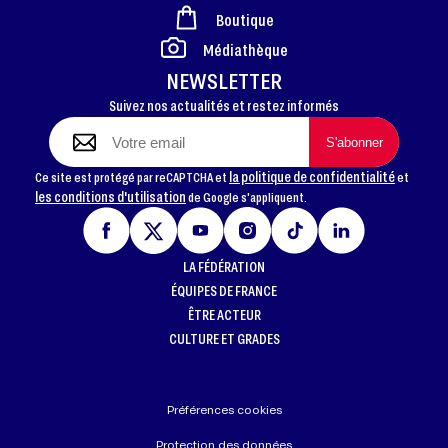
Boutique
FOOTER
Médiathèque
NEWSLETTER
Suivez nos actualités et restez informés
la politique de confidentialité
Ce site est protégé par reCAPTCHA et
et
les conditions d'utilisation
de Google s'appliquent.
LA FÉDÉRATION
ÉQUIPES DE FRANCE
ÊTRE ACTEUR
CULTURE ET GRADES
Préférences cookies
Protection des données