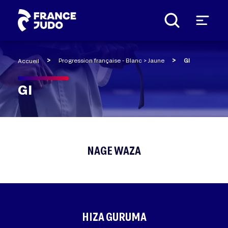
Panneau de gestion des cookies
Progression française - Blanc > Jaune
GI
Accueil
GI
NAGE WAZA
HIZA GURUMA