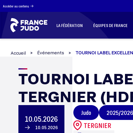
Panneau de gestion des cookies
Accéder au contenu
LA FÉDÉRATION
ÉQUIPES DE FRANCE
Événements
TOURNOI LABEL EXCELLEN
Accueil
TOURNOI
TOURNOI LABE
TERGNIER (HD
LABEL
Judo
2025/202
EXCELLENC
10.05.2026
TERGNIER
10.05.2026