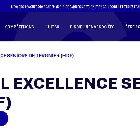
JUDO PRO LEAGUE
DOJO ACADEMY
DOJO DE PARIS
FONDATION FRANCE JUDO
BILLETTERIES FRA
COMPÉTITIONS
JUJITSU
DISCIPLINES ASSOCIÉES
ÊTRE A
CE SENIORS DE TERGNIER (HDF)
L EXCELLENCE S
F)
6
E