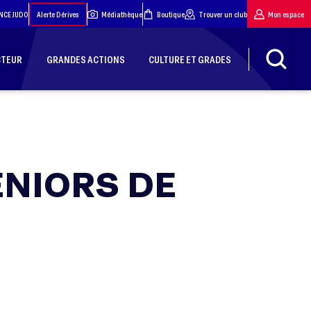
NCE JUDO
Alerte Dérives
Médiathèque
Boutique
Trouver un club
Mon espace
CTEUR
GRANDES ACTIONS
CULTURE ET GRADES
ENIORS DE