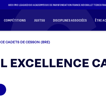
JUDO PRO LEAGUE
DOJO ACADEMY
DOJO DE PARIS
FONDATION FRANCE JUDO
BILLETTERIES FRA
COMPÉTITIONS
JUJITSU
DISCIPLINES ASSOCIÉES
ÊTRE A
CE CADETS DE CESSON (BRE)
L EXCELLENCE C
E