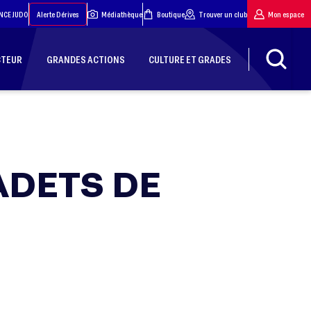
NCE JUDO
Alerte Dérives
Médiathèque
Boutique
Trouver un club
Mon espace
CTEUR
GRANDES ACTIONS
CULTURE ET GRADES
ADETS DE