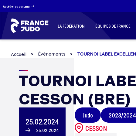
Panneau de gestion des cookies
Accéder au contenu
LA FÉDÉRATION
ÉQUIPES DE FRANCE
Événements
TOURNOI LABEL EXCELLEN
Accueil
TOURNOI
TOURNOI LABE
CESSON (BRE)
LABEL
Judo
2023/2024
EXCELLENC
25.02.2024
CESSON
25.02.2024