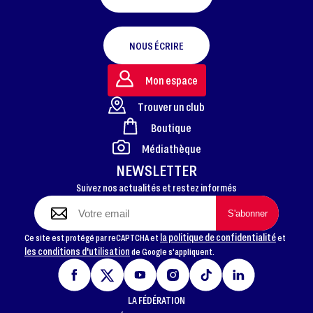
NOUS ÉCRIRE
Mon espace
Trouver un club
Boutique
FOOTER
Médiathèque
NEWSLETTER
Suivez nos actualités et restez informés
la politique de confidentialité
Ce site est protégé par reCAPTCHA et
et
les conditions d'utilisation
de Google s'appliquent.
LA FÉDÉRATION