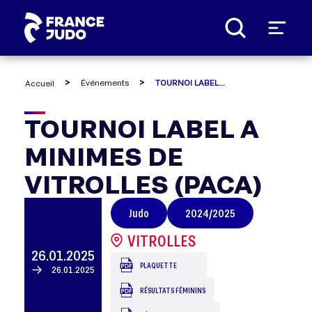
Panneau de gestion des cookies
Événements
TOURNOI LABEL A MINIMES DE VITROLLES (PACA)
Accueil
TOURNOI
TOURNOI LABEL A
MINIMES DE
LABEL
VITROLLES (PACA)
A
Judo
2024/2025
MINIMES
VITROLLES
26.01.2025
DE
PLAQUETTE
26.01.2025
RÉSULTATS FÉMININS
VITROLLES