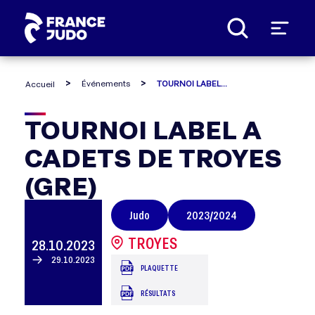
Panneau de gestion des cookies
Événements
TOURNOI LABEL A CADETS DE TROYES (GRE)
Accueil
TOURNOI
TOURNOI LABEL A
CADETS DE TROYES
LABEL
(GRE)
A
Judo
2023/2024
CADETS
TROYES
28.10.2023
DE
29.10.2023
PLAQUETTE
RÉSULTATS
TROYES