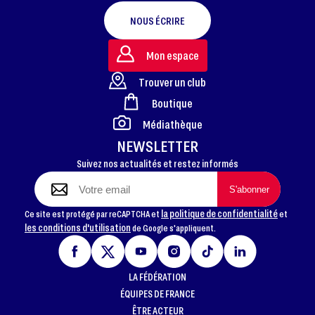
NOUS ÉCRIRE
Mon espace
Trouver un club
Boutique
FOOTER
Médiathèque
NEWSLETTER
Suivez nos actualités et restez informés
la politique de confidentialité
Ce site est protégé par reCAPTCHA et
et
les conditions d'utilisation
de Google s'appliquent.
LA FÉDÉRATION
ÉQUIPES DE FRANCE
ÊTRE ACTEUR