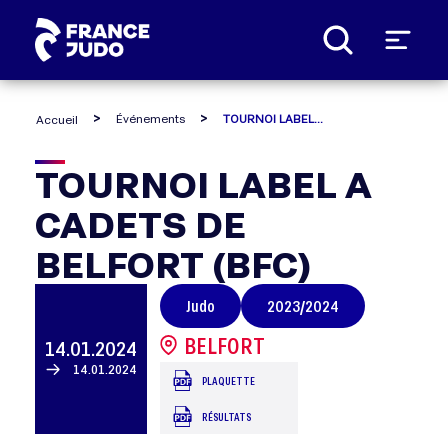
Panneau de gestion des cookies
Événements
TOURNOI LABEL A CADETS DE BELFORT (BFC)
Accueil
TOURNOI
TOURNOI LABEL A
CADETS DE
LABEL
BELFORT (BFC)
A
Judo
2023/2024
CADETS
BELFORT
14.01.2024
DE
14.01.2024
PLAQUETTE
RÉSULTATS
BELFORT