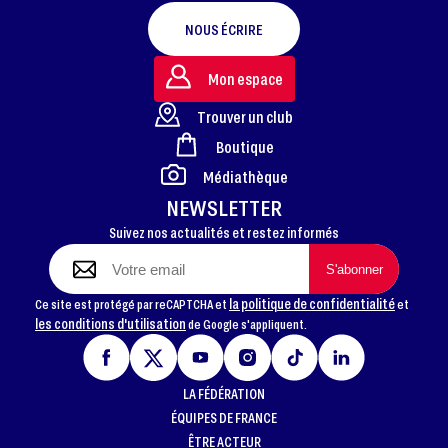
NOUS ÉCRIRE
Mon espace
Trouver un club
Boutique
FOOTER
Médiathèque
NEWSLETTER
Suivez nos actualités et restez informés
la politique de confidentialité
Ce site est protégé par reCAPTCHA et
et
les conditions d'utilisation
de Google s'appliquent.
LA FÉDÉRATION
ÉQUIPES DE FRANCE
ÊTRE ACTEUR