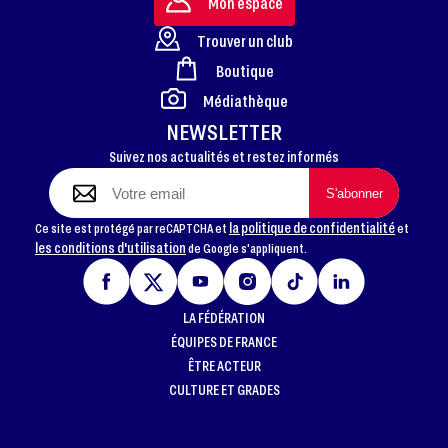
Mon espace
Trouver un club
Boutique
FOOTER
Médiathèque
NEWSLETTER
Suivez nos actualités et restez informés
la politique de confidentialité
Ce site est protégé par reCAPTCHA et
et
les conditions d'utilisation
de Google s'appliquent.
LA FÉDÉRATION
ÉQUIPES DE FRANCE
ÊTRE ACTEUR
CULTURE ET GRADES