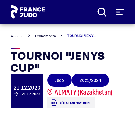
Panneau de gestion des cookies
Événements
TOURNOI "JENYS CUP"
Accueil
TOURNOI
TOURNOI "JENYS
CUP"
"JENYS
Judo
2023/2024
CUP"
21.12.2023
ALMATY (Kazakhstan)
21.12.2023
SÉLECTION MASCULINE