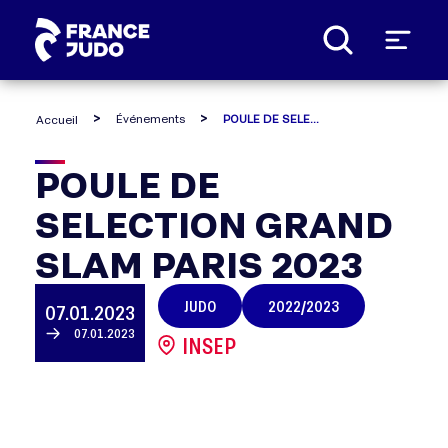
Panneau de gestion des cookies
Événements
POULE DE SELECTION GRAND SLAM PARIS 2023
Accueil
POULE
POULE DE
SELECTION GRAND
DE
SLAM PARIS 2023
SELECTION
JUDO
2022/2023
07.01.2023
GRAND
07.01.2023
INSEP
SLAM
PARIS