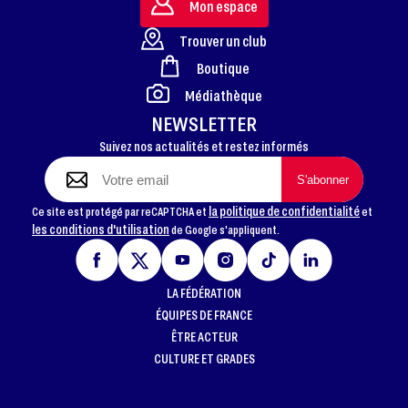
Mon espace
Trouver un club
Boutique
FOOTER
Médiathèque
NEWSLETTER
Suivez nos actualités et restez informés
la politique de confidentialité
Ce site est protégé par reCAPTCHA et
et
les conditions d'utilisation
de Google s'appliquent.
LA FÉDÉRATION
ÉQUIPES DE FRANCE
ÊTRE ACTEUR
CULTURE ET GRADES