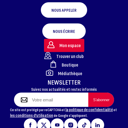
NOUS APPELER
NOUS ÉCRIRE
Mon espace
Trouver un club
Boutique
FOOTER
Médiathèque
NEWSLETTER
Suivez nos actualités et restez informés
la politique de confidentialité
Ce site est protégé par reCAPTCHA et
et
les conditions d'utilisation
de Google s'appliquent.