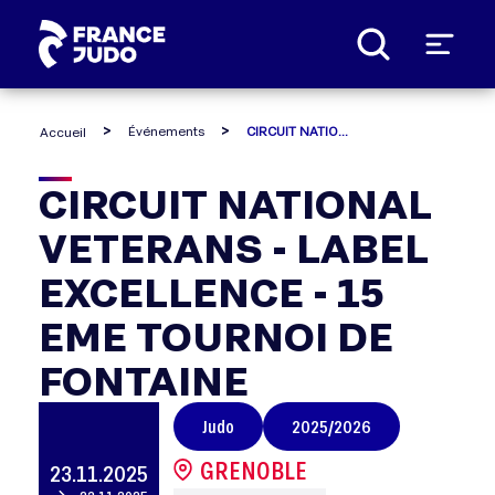
Panneau de gestion des cookies
Événements
CIRCUIT NATIONAL VETERANS - LABEL EXCELLENCE - 15 EME TOURNOI DE FONTAINE
Accueil
CIRCUIT
CIRCUIT NATIONAL
VETERANS - LABEL
NATIONAL
EXCELLENCE - 15
VETERANS
EME TOURNOI DE
-
FONTAINE
LABEL
Judo
2025/2026
EXCELLENCE
GRENOBLE
23.11.2025