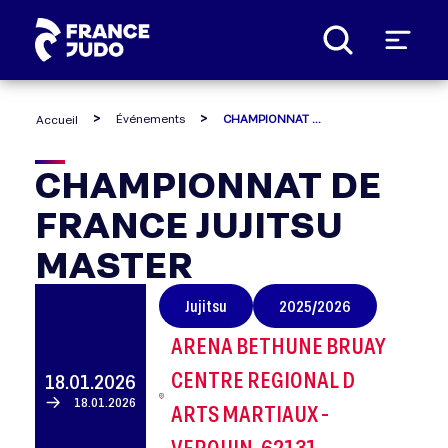
Panneau de gestion des cookies
Événements
CHAMPIONNAT DE FRANCE JUJITSU MASTER
Accueil
CHAMPIONNAT
CHAMPIONNAT DE
FRANCE JUJITSU
DE
MASTER
FRANCE
Jujitsu
2025/2026
JUJITSU
ARENA BETHUNE BRUAY
MASTER
CENTRE REGIONAL D
18.01.2026
18.01.2026
ARTS MARTIAUX -
VERQUIN, 62131