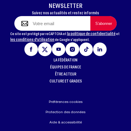
PROUST Eric
PLESSIS
92 — IDF
4
NEWSLETTER
LELONG
JUDO K CLUB
ROBINSON
94 — IDF
2
Suivez nos actualités et restez informés
Emeric
NOGENT
BOUFFART
J.C CORMEILLAIS
95 — IDF
3
Mickael
ACSC SECT JUDO
la politique de confidentialité
Ce site est protégé par reCAPTCHA et
et
DERRI
les conditions d'utilisation
de Google s'appliquent.
JC AUCHELLOIS
62 — HDF
4
Delmi
LA FÉDÉRATION
ÉQUIPES DE FRANCE
ÊTRE ACTEUR
CULTURE ET GRADES
Préférences cookies
Protection des données
Aide & accessibilité