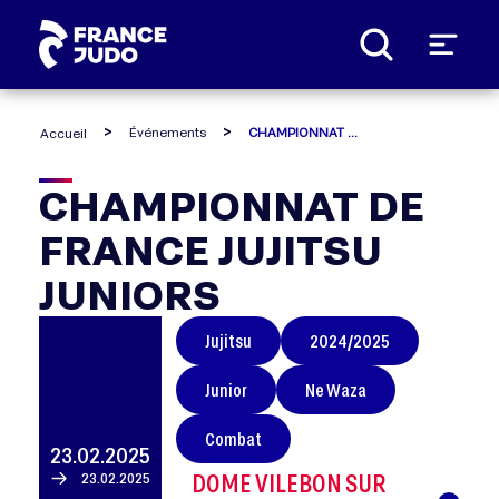
Panneau de gestion des cookies
Événements
CHAMPIONNAT DE FRANCE JUJITSU JUNIORS
Accueil
CHAMPIONNAT
CHAMPIONNAT DE
FRANCE JUJITSU
DE
JUNIORS
FRANCE
Jujitsu
2024/2025
JUJITSU
Junior
Ne Waza
JUNIORS
Combat
23.02.2025
DOME VILEBON SUR
23.02.2025