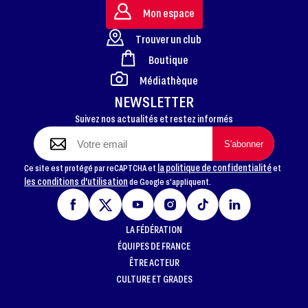
Mon espace
Trouver un club
Boutique
FOOTER
Médiathèque
NEWSLETTER
Suivez nos actualités et restez informés
la politique de confidentialité
Ce site est protégé par reCAPTCHA et
et
les conditions d'utilisation
de Google s'appliquent.
LA FÉDÉRATION
ÉQUIPES DE FRANCE
ÊTRE ACTEUR
CULTURE ET GRADES