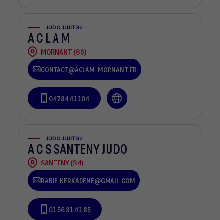
JUDO JUJITSU
A C L A M
MORNANT (69)
CONTACT@ACLAM-MORNANT.FR
0478441104
JUDO JUJITSU
A C S SANTENY JUDO
SANTENY (94)
RABIE.KERKADENE@GMAIL.COM
01 56 31 41 85