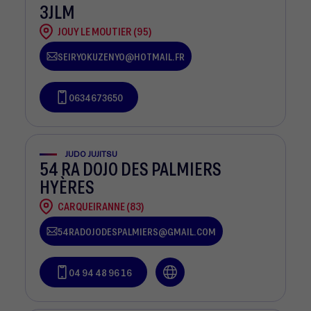
3JLM
JOUY LE MOUTIER (95)
SEIRYOKUZENYO@HOTMAIL.FR
0634673650
JUDO JUJITSU
54 RA DOJO DES PALMIERS
HYÈRES
CARQUEIRANNE (83)
54RADOJODESPALMIERS@GMAIL.COM
04 94 48 96 16