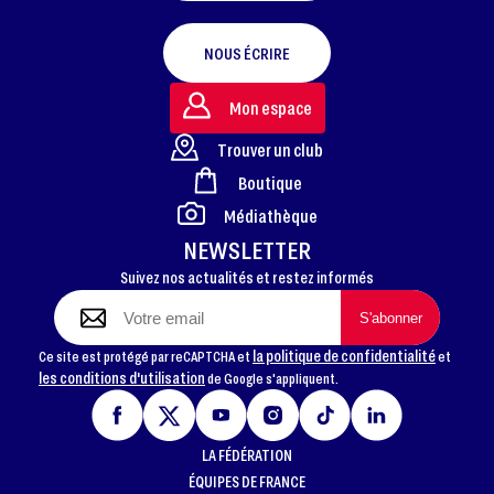
NOUS ÉCRIRE
Mon espace
Trouver un club
Boutique
FOOTER
Médiathèque
NEWSLETTER
Suivez nos actualités et restez informés
la politique de confidentialité
Ce site est protégé par reCAPTCHA et
et
les conditions d'utilisation
de Google s'appliquent.
LA FÉDÉRATION
ÉQUIPES DE FRANCE