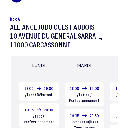
Dojo A
ALLIANCE JUDO OUEST AUDOIS
10 AVENUE DU GENERAL SARRAIL,
11000 CARCASSONNE
LUNDI
MARDI
MER
18:00
19:00
18:00
19:00
10:00
/ Judo / Débutant
/ Jujitsu /
/ Judo 
Perfectionnement
19:15
20:30
10:45
19:15
20:30
/ Judo /
/ Judo 
Perfectionnement
Combat / Jujitsu /
Tous niveaux