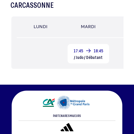
CARCASSONNE
LUNDI
MARDI
MER
17:45
18:45
/ Judo / Débutant
PARTENAIRES MAJEURS