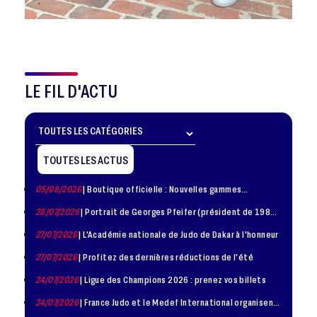
LE FIL D'ACTU
TOUTES LES ACTUS
05/08/2026
| Boutique officielle : Nouvelles gammes
disponible !
28/07/2026
| Portrait de Georges Pfeifer (président de 1981
– 1986)
27/07/2026
| L'Académie nationale de Judo de Dakar à l'honneur
27/07/2026
| Profitez des dernières réductions de l'été
24/07/2026
| Ligue des Champions 2026 : prenez vos billets
24/07/2026
| France Judo et le Medef International organisent
la troisième édition de la Journée de la Diplomatie Sportive