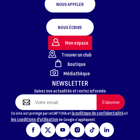
NOUS APPELER
NOUS ÉCRIRE
Mon espace
Trouver un club
Boutique
FOOTER
Médiathèque
NEWSLETTER
Suivez nos actualités et restez informés
la politique de confidentialité
Ce site est protégé par reCAPTCHA et
et
les conditions d'utilisation
de Google s'appliquent.