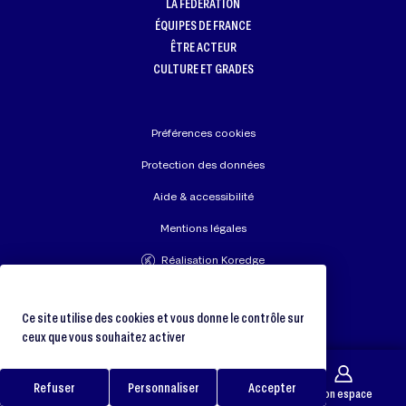
LA FÉDÉRATION
ÉQUIPES DE FRANCE
ÊTRE ACTEUR
CULTURE ET GRADES
Préférences cookies
Protection des données
Aide & accessibilité
Mentions légales
Réalisation Koredge
Union Européenne de Judo
Fédération Internationale de Judo
Ce site utilise des cookies et vous donne le contrôle sur
ceux que vous souhaitez activer
Refuser
Personnaliser
Accepter
Galerie
Trouver un club
Boutique
Mon espace