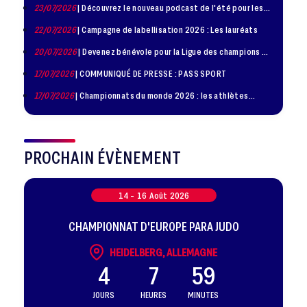
23/07/2026
| Découvrez le nouveau podcast de l'été pour les
jeunes judokas
22/07/2026
| Campagne de labellisation 2026 : Les lauréats
20/07/2026
| Devenez bénévole pour la Ligue des champions de
judo à Paris le 24 octobre !
17/07/2026
| COMMUNIQUÉ DE PRESSE : PASS SPORT
17/07/2026
| Championnats du monde 2026 : les athlètes
sélectionnés
PROCHAIN ÉVÈNEMENT
14 -
16
Août
2026
CHAMPIONNAT D'EUROPE PARA JUDO
HEIDELBERG, ALLEMAGNE
4
7
59
JOURS
HEURES
MINUTES