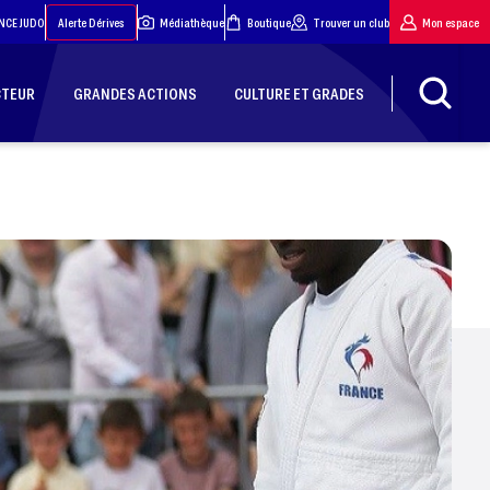
NCE JUDO
Alerte Dérives
Médiathèque
Boutique
Trouver un club
Mon espace
CTEUR
GRANDES ACTIONS
CULTURE ET GRADES