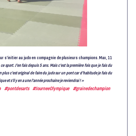
ur s’initier au judo en compagnie de plusieurs champions. Max, 11
n ce sport. J’en fais depuis 5 ans. Mais c’est la première fois que je fais du
 plus c’est original de faire du judo sur un pont car d’habitude je fais du
e et s’il y en a une l’année prochaine je reviendrai ! »
o
#pontdesarts
#JourneeOlympique
#grainedechampion