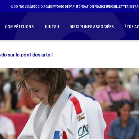
JUDO PRO LEAGUE
DOJO ACADEMY
DOJO DE PARIS
FONDATION FRANCE JUDO
BILLETTERIES FRA
COMPÉTITIONS
JUJITSU
DISCIPLINES ASSOCIÉES
ÊTRE A
udo sur le pont des arts !