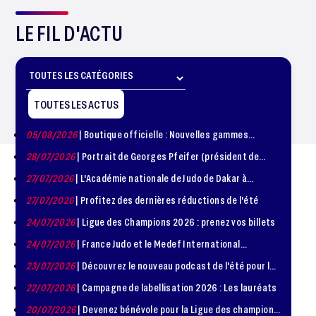
LE FIL D'ACTU
TOUTES LES ACTUS
05/08/2026
| Boutique officielle : Nouvelles gammes
disponible !
28/07/2026
| Portrait de Georges Pfeifer (président de
1981 – 1986)
27/07/2026
| L'Académie nationale de Judo de Dakar à
l'honneur
27/07/2026
| Profitez des dernières réductions de l'été
24/07/2026
| Ligue des Champions 2026 : prenez vos billets
24/07/2026
| France Judo et le Medef International
organisent la troisième édition de la Journée de la
23/07/2026
| Découvrez le nouveau podcast de l'été pour les
Diplomatie Sportive
jeunes judokas
22/07/2026
| Campagne de labellisation 2026 : Les lauréats
20/07/2026
| Devenez bénévole pour la Ligue des champions