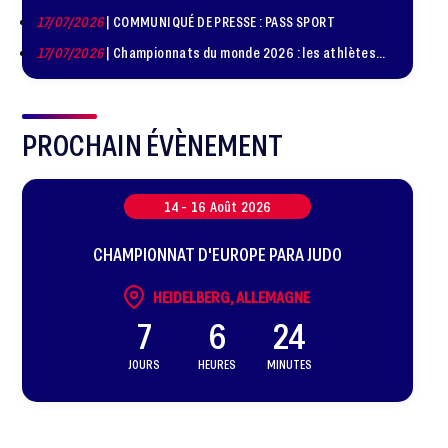
de judo à Paris le 24 octobre !
17/07/2026
| COMMUNIQUÉ DE PRESSE : PASS SPORT
17/07/2026
| Championnats du monde 2026 : les athlètes
sélectionnés
PROCHAIN ÉVÈNEMENT
14 -
16
Août
2026
CHAMPIONNAT D'EUROPE PARA JUDO
HEIDELBERG, ALLEMAGNE
7
6
24
JOURS
HEURES
MINUTES