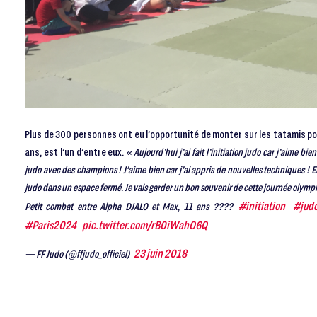
Plus de 300 personnes ont eu l’opportunité de monter sur les tatamis po
ans, est l’un d’entre eux.
« Aujourd’hui j’ai fait l’initiation judo car j’aime bie
judo avec des champions ! J’aime bien car j’ai appris de nouvelles techniques ! En
judo dans un espace fermé. Je vais garder un bon souvenir de cette journée olympiqu
#initiation
#jud
Petit combat entre Alpha DJALO et Max, 11 ans ????
#Paris2024
pic.twitter.com/rB0iWahO6Q
23 juin 2018
— FF Judo (@ffjudo_officiel)