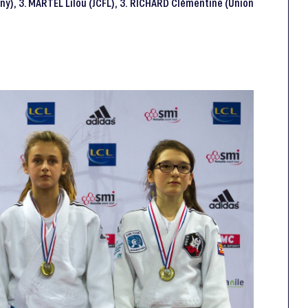
ny), 3. MARTEL Lilou (JCFL), 3. RICHARD Clémentine (Union