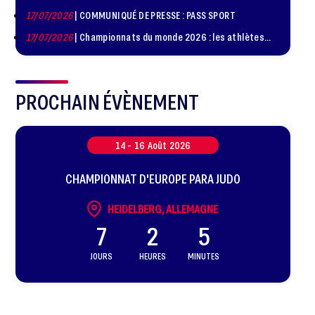
de judo à Paris le 24 octobre !
17/07/2026
| COMMUNIQUÉ DE PRESSE : PASS SPORT
17/07/2026
| Championnats du monde 2026 : les athlètes
sélectionnés
PROCHAIN ÉVÈNEMENT
14 -
16
Août
2026
CHAMPIONNAT D'EUROPE PARA JUDO
HEIDELBERG, ALLEMAGNE
7
2
5
JOURS
HEURES
MINUTES