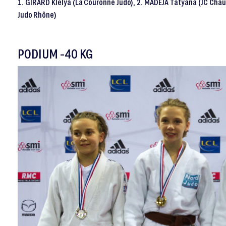
1. GIRARD Klelya (La Couronne Judo), 2. MADEJA Tatyana (JC Chau
Judo Rhône)
PODIUM -40 KG