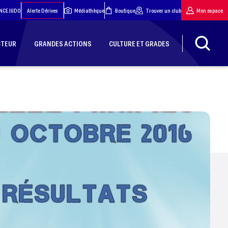
NCE JUDO
Alerte Dérives
Médiathèque
Boutique
Trouver un club
Mon espace
CTEUR
GRANDES ACTIONS
CULTURE ET GRADES