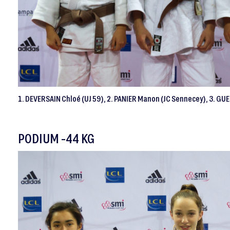
1. DEVERSAIN Chloé (UJ 59), 2. PANIER Manon (JC Sennecey), 3. GU
PODIUM -44 KG