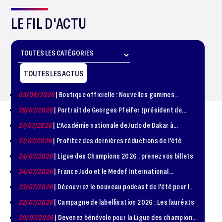
LE FIL D'ACTU
TOUTES LES ACTUS
05/08/2026
| Boutique officielle : Nouvelles gammes
disponible !
28/07/2026
| Portrait de Georges Pfeifer (président de
1981 – 1986)
27/07/2026
| L'Académie nationale de Judo de Dakar à
l'honneur
27/07/2026
| Profitez des dernières réductions de l'été
24/07/2026
| Ligue des Champions 2026 : prenez vos billets
24/07/2026
| France Judo et le Medef International
organisent la troisième édition de la Journée de la
23/07/2026
| Découvrez le nouveau podcast de l'été pour les
Diplomatie Sportive
jeunes judokas
22/07/2026
| Campagne de labellisation 2026 : Les lauréats
20/07/2026
| Devenez bénévole pour la Ligue des champions