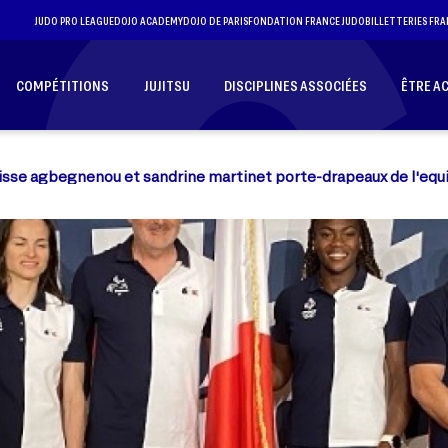
JUDO PRO LEAGUE
DOJO ACADEMY
DOJO DE PARIS
FONDATION FRANCE JUDO
BILLETTERIES FRA
COMPÉTITIONS
JUJITSU
DISCIPLINES ASSOCIÉES
ÊTRE A
isse agbegnenou et sandrine martinet porte-drapeaux de l'equ