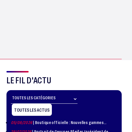
LE FIL D'ACTU
TOUTES LES ACTUS
05/08/2026
| Boutique officielle : Nouvelles gammes
disponible !
28/07/2026
| Portrait de Georges Pfeifer (président de