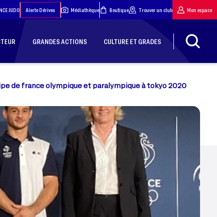
NCE JUDO
Alerte Dérives
Médiathèque
Boutique
Trouver un club
Mon espace
CTEUR
GRANDES ACTIONS
CULTURE ET GRADES
ipe de france olympique et paralympique à tokyo 2020