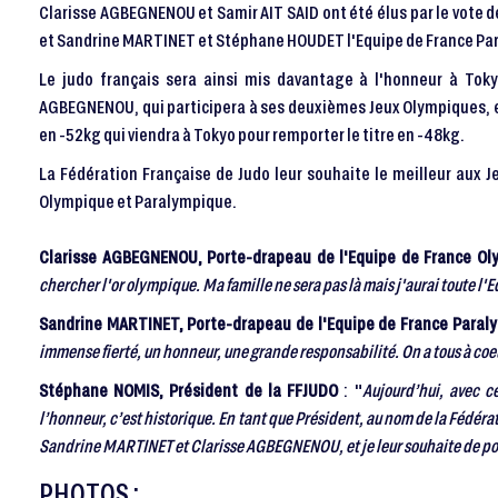
Clarisse AGBEGNENOU et Samir AIT SAID ont été élus par le vote 
et Sandrine MARTINET et Stéphane HOUDET l'Equipe de France Par
Le judo français sera ainsi mis davantage à l'honneur à To
AGBEGNENOU, qui participera à ses deuxièmes Jeux Olympiques,
en -52kg qui viendra à Tokyo pour remporter le titre en -48kg.
La Fédération Française de Judo leur souhaite le meilleur aux J
Olympique et Paralympique.
Clarisse AGBEGNENOU, Porte-drapeau de l'Equipe de France Ol
chercher l'or olympique. Ma famille ne sera pas là mais j'aurai toute l'
Sandrine MARTINET, Porte-drapeau de l'Equipe de France Paral
immense fierté, un honneur, une grande responsabilité. On a tous à coeur
Stéphane NOMIS, Président de la FFJUDO
: "
Aujourd’hui, avec c
l’honneur, c’est historique. En tant que Président, au nom de la Fédéra
Sandrine MARTINET et Clarisse AGBEGNENOU, et je leur souhaite de porte
PHOTOS :