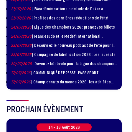
1981 – 1986)
27/07/2026
| L'Académie nationale de Judo de Dakar à
l'honneur
27/07/2026
| Profitez des dernières réductions de l'été
24/07/2026
| Ligue des Champions 2026 : prenez vos billets
24/07/2026
| France Judo et le Medef International
organisent la troisième édition de la Journée de la
23/07/2026
| Découvrez le nouveau podcast de l'été pour les
Diplomatie Sportive
jeunes judokas
22/07/2026
| Campagne de labellisation 2026 : Les lauréats
20/07/2026
| Devenez bénévole pour la Ligue des champions
de judo à Paris le 24 octobre !
17/07/2026
| COMMUNIQUÉ DE PRESSE : PASS SPORT
17/07/2026
| Championnats du monde 2026 : les athlètes
sélectionnés
PROCHAIN ÉVÈNEMENT
14 -
16
Août
2026