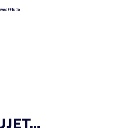
ervés FFJudo
JET...