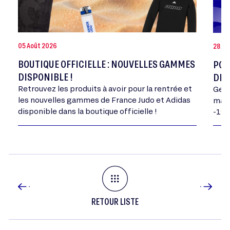
05 Août 2026
28 Jui
BOUTIQUE OFFICIELLE : NOUVELLES GAMMES
POR
DISPONIBLE !
DE 
Retrouvez les produits à avoir pour la rentrée et
Geor
les nouvelles gammes de France Judo et Adidas
mand
disponible dans la boutique officielle !
-198
RETOUR LISTE