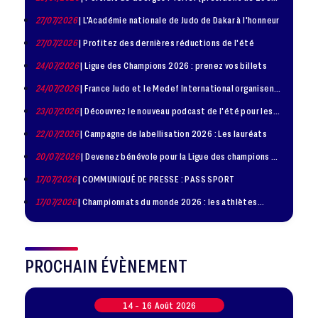
– 1986)
27/07/2026
| L'Académie nationale de Judo de Dakar à l'honneur
27/07/2026
| Profitez des dernières réductions de l'été
24/07/2026
| Ligue des Champions 2026 : prenez vos billets
24/07/2026
| France Judo et le Medef International organisent
la troisième édition de la Journée de la Diplomatie Sportive
23/07/2026
| Découvrez le nouveau podcast de l'été pour les
jeunes judokas
22/07/2026
| Campagne de labellisation 2026 : Les lauréats
20/07/2026
| Devenez bénévole pour la Ligue des champions de
judo à Paris le 24 octobre !
17/07/2026
| COMMUNIQUÉ DE PRESSE : PASS SPORT
17/07/2026
| Championnats du monde 2026 : les athlètes
sélectionnés
PROCHAIN ÉVÈNEMENT
14 -
16
Août
2026