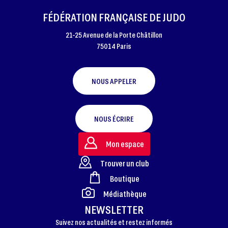
FÉDÉRATION FRANÇAISE DE JUDO
21-25 Avenue de la Porte Châtillon
75014 Paris
NOUS APPELER
NOUS ÉCRIRE
Mon espace
Trouver un club
Boutique
FOOTER
Médiathèque
NEWSLETTER
Suivez nos actualités et restez informés