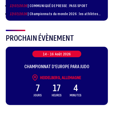
de judo à Paris le 24 octobre !
17/07/2026
| COMMUNIQUÉ DE PRESSE : PASS SPORT
17/07/2026
| Championnats du monde 2026 : les athlètes
sélectionnés
PROCHAIN ÉVÈNEMENT
14 -
16
Août
2026
CHAMPIONNAT D'EUROPE PARA JUDO
HEIDELBERG, ALLEMAGNE
7
17
4
JOURS
HEURES
MINUTES