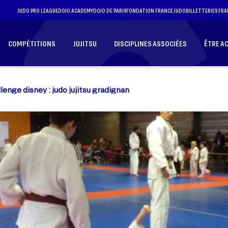
JUDO PRO LEAGUE
DOJO ACADEMY
DOJO DE PARIS
FONDATION FRANCE JUDO
BILLETTERIES FRA
COMPÉTITIONS
JUJITSU
DISCIPLINES ASSOCIÉES
ÊTRE A
lenge disney : judo jujitsu gradignan