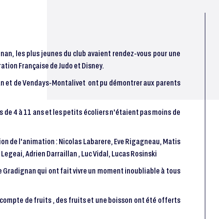
nan, les plus jeunes du club avaient rendez-vous pour une
ation Française de Judo et Disney.
gnan et de Vendays-Montalivet ont pu démontrer aux parents
 de 4 à 11 ans et les petits écoliers n'étaient pas moins de
ion de l'animation : Nicolas Labarere, Eve Rigagneau, Matis
Legeai, Adrien Darraillan , Luc Vidal, Lucas Rosinski
de Gradignan qui ont fait vivre un moment inoubliable à tous
compte de fruits , des fruits et une boisson ont été offerts