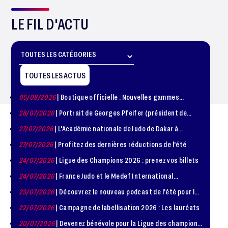
LE FIL D'ACTU
TOUTES LES ACTUS
05/08/2026
| Boutique officielle : Nouvelles gammes
disponible !
28/07/2026
| Portrait de Georges Pfeifer (président de
1981 – 1986)
27/07/2026
| L'Académie nationale de Judo de Dakar à
l'honneur
27/07/2026
| Profitez des dernières réductions de l'été
24/07/2026
| Ligue des Champions 2026 : prenez vos billets
24/07/2026
| France Judo et le Medef International
organisent la troisième édition de la Journée de la
23/07/2026
| Découvrez le nouveau podcast de l'été pour les
Diplomatie Sportive
jeunes judokas
22/07/2026
| Campagne de labellisation 2026 : Les lauréats
20/07/2026
| Devenez bénévole pour la Ligue des champions