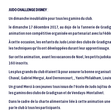
JUDO CHALLENGE DISNEY
:
Un dimanche inoubliable pour tous les gamins du club.
le dimanche 17 décembre 2017, au dojo de la Tannerie de Gradig
animation non compétitive organisée en partenariat avec la Fédér
À cette occasion, les enfants du Judo Loisir des clubs de Gradi
les techniques qu'ils ont développées durant leur apprentissage.
Sur cette animation, avant les vacances de Noel, les petits judokas
160 inscrits.
Les plus grands du club étaient là pour assurer la bonne organisat
Chaval, Gabriel Mergui, Axel Dernoncourt, , Yanis Philakham, Louis 
Un grand Merci à ces jeunes tous issus de l'école de Judo Jujitsu 
les gamins des clubs de Gradignan et de Vendays-Montalivet.
Dans le cadre de la charte alimentaire liée à cette animation une 
par le club à tous les participants.