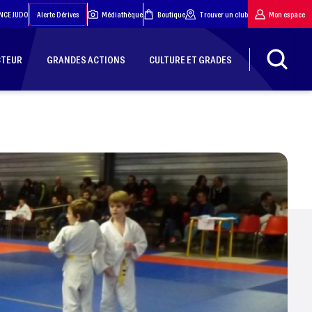
NCE JUDO
Alerte Dérives
Médiathèque
Boutique
Trouver un club
Mon espace
CTEUR
GRANDES ACTIONS
CULTURE ET GRADES