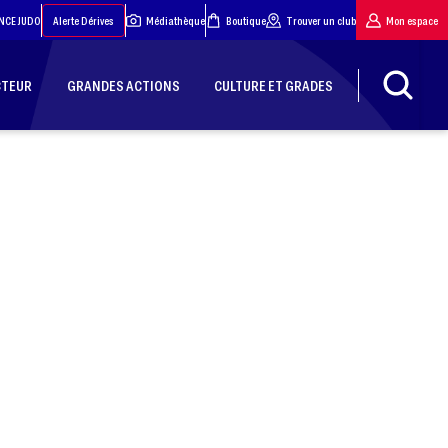
NCE JUDO
Alerte Dérives
Médiathèque
Boutique
Trouver un club
Mon espace
CTEUR
GRANDES ACTIONS
CULTURE ET GRADES